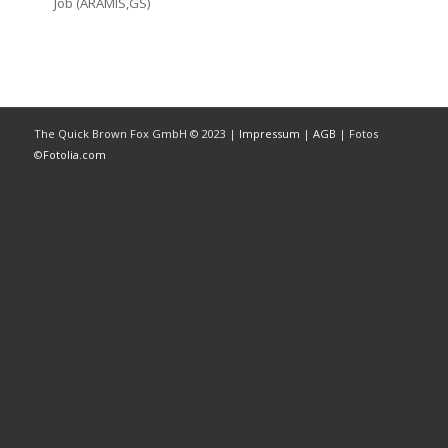
Job (ARAMIS,GS)
The Quick Brown Fox GmbH © 2023 |
Impressum
|
AGB
| Fotos
©
Fotolia.com