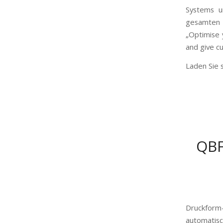
Systems u
gesamten A
„Optimise 
and give c
Laden Sie s
QBF
Druckform
automatis