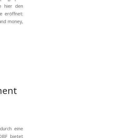
e hier den
e eröffnet:
 and money,
ment
durch eine
QBF bietet