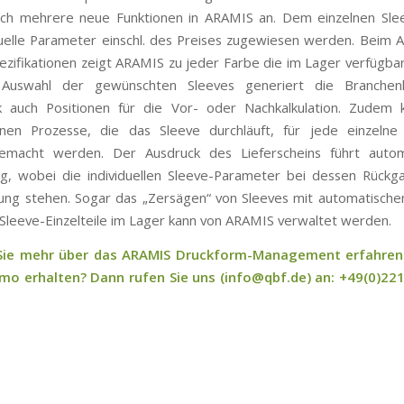
eich mehrere neue Funktionen in ARAMIS an. Dem einzelnen Sl
duelle Parameter einschl. des Preises zugewiesen werden. Beim 
ezifikationen zeigt ARAMIS zu jeder Farbe die im Lager verfügba
Auswahl der gewünschten Sleeves generiert die Branchen
k auch Positionen für die Vor- oder Nachkalkulation. Zudem 
enen Prozesse, die das Sleeve durchläuft, für jede einzelne
gemacht werden. Der Ausdruck des Lieferscheins führt autom
g, wobei die individuellen Sleeve-Parameter bei dessen Rück
ung stehen. Sogar das „Zersägen“ von Sleeves mit automatisch
Sleeve-Einzelteile im Lager kann von ARAMIS verwaltet werden.
ie mehr über das ARAMIS Druckform-Management erfahren
mo erhalten? Dann rufen Sie uns (info@qbf.de) an: +49(0)221