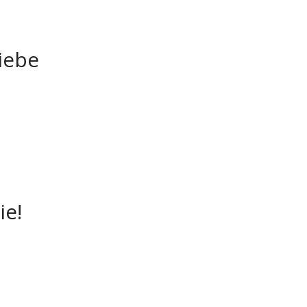
iebe
ie!