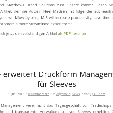
nd Matthews Brand Solutions zum Einsatz kommt. Lesen Si
rtikel, den die Autorin Neel Madsen mit folgender Subheadlin
your worklfow by using MIS will increase productivity, save time
ustomers a more streamlined experience.“
ich jetzt den vollständigen Artikel
als PDF herunter
.
 erweitert Druckform-Manage
für Sleeves
/
/
/
1. Juni 2012
0 Kommentare
in
Allgemein
,
News
von
QBF Team
-Management vereinfacht das Tagesgeschäft von Tradeshops 
che und transparente Verwaltung u.a. von Sleeves erheblich. 