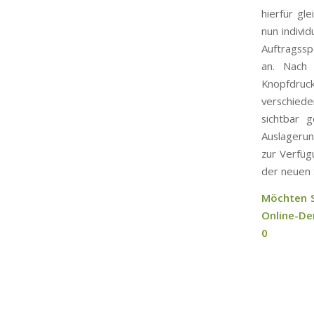
hierfür gl
nun indivi
Auftragssp
an. Nach 
Knopfdruc
verschied
sichtbar 
Auslagerun
zur Verfüg
der neuen 
Möchten S
Online-De
0