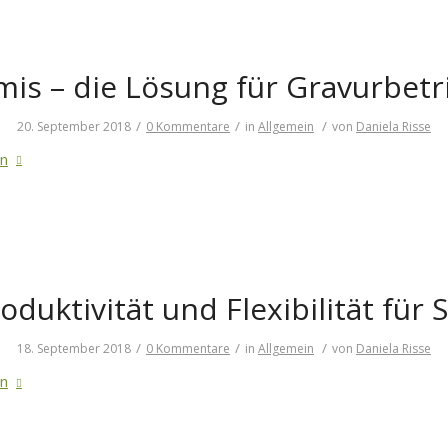
mis – die Lösung für Gravurbetr
/
/
/
20. September 2018
0 Kommentare
in
Allgemein
von
Daniela Risse
en
oduktivität und Flexibilität für S
/
/
/
18. September 2018
0 Kommentare
in
Allgemein
von
Daniela Risse
en