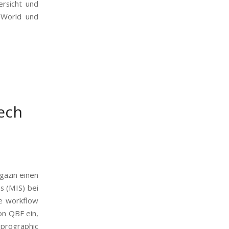
ersicht und
oWorld und
ech
gazin einen
s (MIS) bei
ke workflow
on QBF ein,
eprographic