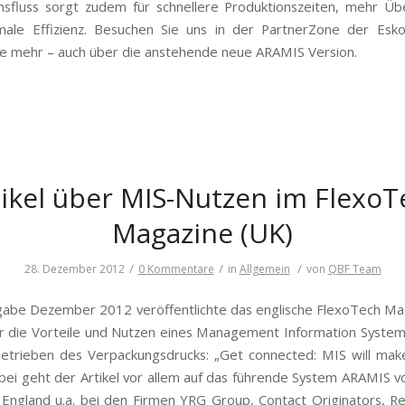
nsfluss sorgt zudem für schnellere Produktionszeiten, mehr Üb
male Effizienz. Besuchen Sie uns in der PartnerZone der Esk
ie mehr – auch über die anstehende neue ARAMIS Version.
tikel über MIS-Nutzen im FlexoT
Magazine (UK)
/
/
/
28. Dezember 2012
0 Kommentare
in
Allgemein
von
QBF Team
gabe Dezember 2012 veröffentlichte das englische FlexoTech Ma
er die Vorteile und Nutzen eines Management Information System
etrieben des Verpackungsdrucks: „Get connected: MIS will ma
abei geht der Artikel vor allem auf das führende System ARAMIS v
 England u.a. bei den Firmen YRG Group, Contact Originators, R