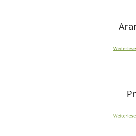
Ara
Weiterles
Pr
Weiterles