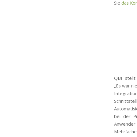
Sie
das Ko
QBF stellt
„Es war ni
Integrati
Schnitts
Automatisi
bei der P
Anwender 
Mehrfacher