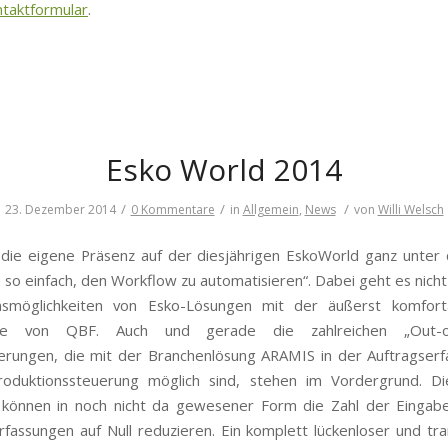
ntaktformular
.
Esko World 2014
/
/
/
23. Dezember 2014
0 Kommentare
in
Allgemein
,
News
von
Willi Welsch
 die eigene Präsenz auf der diesjährigen EskoWorld ganz unter
e so einfach, den Workflow zu automatisieren“. Dabei geht es nicht
onsmöglichkeiten von Esko-Lösungen mit der äußerst komfort
telle von QBF. Auch und gerade die zahlreichen „Out-of
erungen, die mit der Branchenlösung ARAMIS in der Auftragser
roduktionssteuerung möglich sind, stehen im Vordergrund. D
können in noch nicht da gewesener Form die Zahl der Eingabe
fassungen auf Null reduzieren. Ein komplett lückenloser und tr