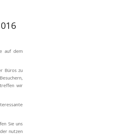
2016
re auf dem
er Büros zu
esuchern,
reffen wir
teressante
fen Sie uns
der nutzen