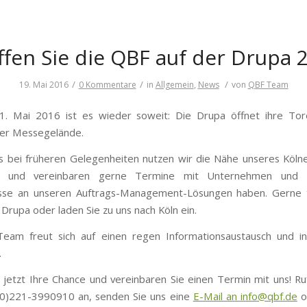
ffen Sie die QBF auf der Drupa 
/
/
/
19. Mai 2016
0 Kommentare
in
Allgemein
,
News
von
QBF Team
. Mai 2016 ist es wieder soweit: Die Drupa öffnet ihre To
fer Messegelände.
s bei früheren Gelegenheiten nutzen wir die Nähe unseres Köln
rf und vereinbaren gerne Termine mit Unternehmen und B
esse an unseren Auftrags-Management-Lösungen haben. Gerne t
 Drupa oder laden Sie zu uns nach Köln ein.
eam freut sich auf einen regen Informationsaustausch und in
.
 jetzt Ihre Chance und vereinbaren Sie einen Termin mit uns! Ru
(0)221-3990910 an, senden Sie uns eine
E-Mail an info@qbf.de
o