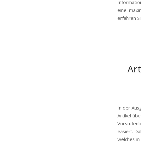
Informatio
eine maxi
erfahren S
Ar
In der Aus
Artikel üb
Vorstufenb
easier“. D
welches in