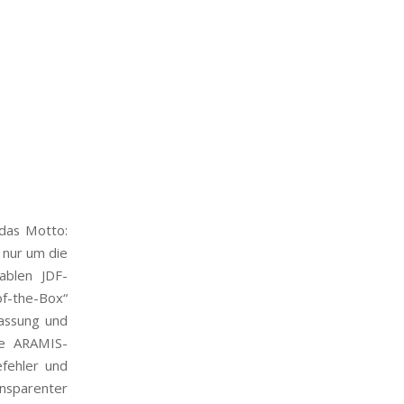
 das Motto:
 nur um die
ablen JDF-
-the-Box“
fassung und
ie ARAMIS-
fehler und
ansparenter