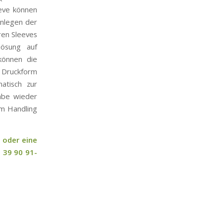
eeve können
Anlegen der
ren Sleeves
lösung auf
können die
 Druckform
atisch zur
gabe wieder
em Handling
 oder eine
 39 90 91-